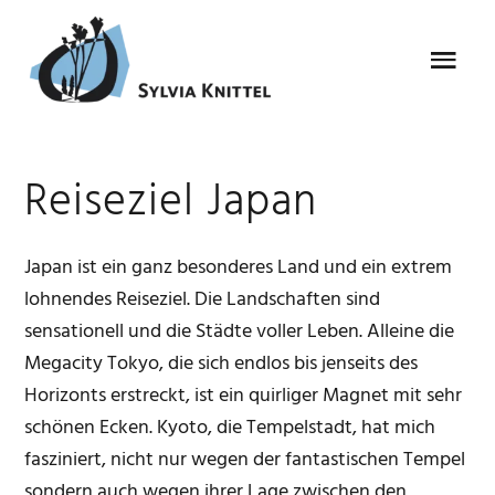
Zur
Zum
Zur
Zur
Hauptnavigation
Inhalt
Seitenspalte
Fußzeile
Menu
springen
springen
springen
springen
Reiseziel Japan
Japan ist ein ganz besonderes Land und ein extrem
lohnendes Reiseziel. Die Landschaften sind
sensationell und die Städte voller Leben. Alleine die
Megacity Tokyo, die sich endlos bis jenseits des
Horizonts erstreckt, ist ein quirliger Magnet mit sehr
schönen Ecken. Kyoto, die Tempelstadt, hat mich
fasziniert, nicht nur wegen der fantastischen Tempel
sondern auch wegen ihrer Lage zwischen den