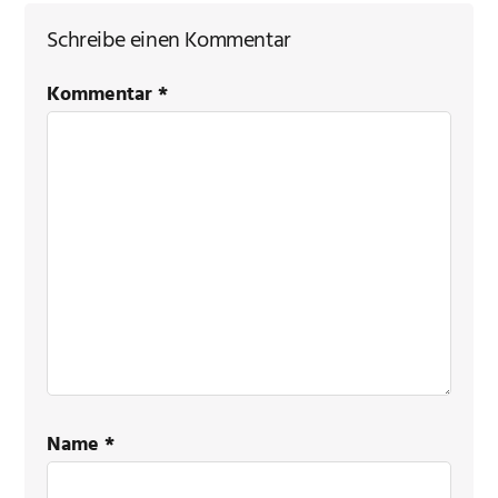
Schreibe einen Kommentar
Leser-
Kommentar
*
Interaktionen
Name
*