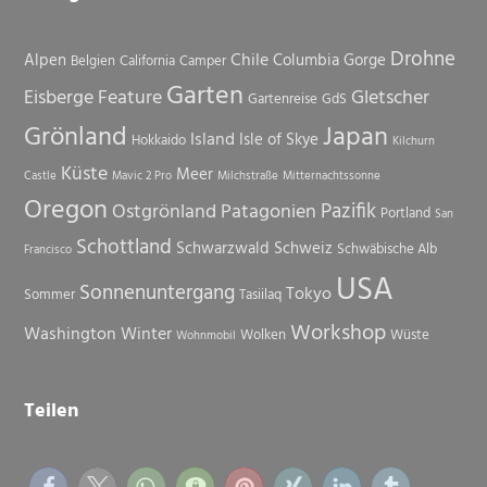
Drohne
Chile
Alpen
Columbia Gorge
Belgien
California
Camper
Garten
Eisberge
Feature
Gletscher
Gartenreise
GdS
Grönland
Japan
Island
Isle of Skye
Hokkaido
Kilchurn
Küste
Meer
Castle
Mavic 2 Pro
Milchstraße
Mitternachtssonne
Oregon
Pazifik
Ostgrönland
Patagonien
Portland
San
Schottland
Schwarzwald
Schweiz
Schwäbische Alb
Francisco
USA
Sonnenuntergang
Tokyo
Sommer
Tasiilaq
Workshop
Washington
Winter
Wolken
Wüste
Wohnmobil
Teilen