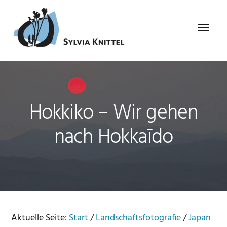
Zur
Zum
Zur
Zur
Hauptnavigation
Inhalt
Seitenspalte
Fußzeile
Menu
springen
springen
springen
springen
Hokkiko – Wir gehen
nach Hokkaīdo
Aktuelle Seite:
Start
/
Landschaftsfotografie
/
Japan