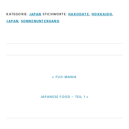
KATEGORIE:
JAPAN
STICHWORTE:
HAKODATE
,
HOKKAIDO
,
JAPAN
,
SONNENUNTERGANG
VORHERIGER
« FUJI-MANIA
BEITRAG:
NÄCHSTER
JAPANESE FOOD – TEIL 1 »
BEITRAG: