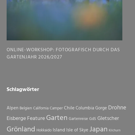
ONLINE-WORKSHOP: FOTOGRAFISCH DURCH DAS
GARTENJAHR 2026/2027
Schlagwörter
Drohne
Chile
Alpen
Columbia Gorge
Belgien
California
Camper
Garten
Eisberge
Feature
Gletscher
Gartenreise
GdS
Grönland
Japan
Island
Isle of Skye
Hokkaido
Kilchurn