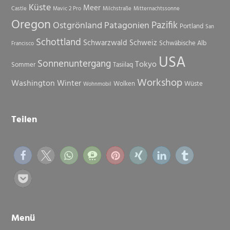
Küste
Meer
Castle
Mavic 2 Pro
Milchstraße
Mitternachtssonne
Oregon
Pazifik
Ostgrönland
Patagonien
Portland
San
Schottland
Schwarzwald
Schweiz
Schwäbische Alb
Francisco
USA
Sonnenuntergang
Tokyo
Sommer
Tasiilaq
Workshop
Washington
Winter
Wolken
Wüste
Wohnmobil
Teilen
Menü