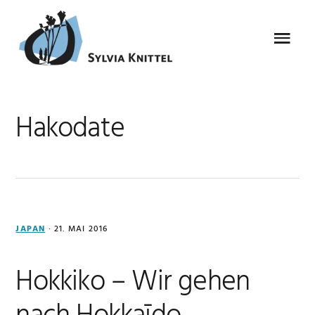
Zur
Zum
Zur
Zur
Hauptnavigation
Inhalt
Seitenspalte
Fußzeile
Menu
springen
springen
springen
springen
Hakodate
JAPAN
·
21. MAI 2016
Hokkiko – Wir gehen