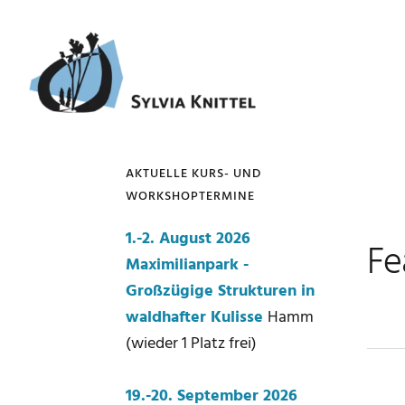
Zur
Zum
Zur
Zur
Hauptnavigation
Inhalt
Seitenspalte
Fußzeile
springen
springen
springen
springen
AKTUELLE KURS- UND
WORKSHOPTERMINE
Seitenspalte
1.-2. August 2026
Fe
Maximilianpark -
Großzügige Strukturen in
waldhafter Kulisse
Hamm
(wieder 1 Platz frei)
19.-20. September 2026