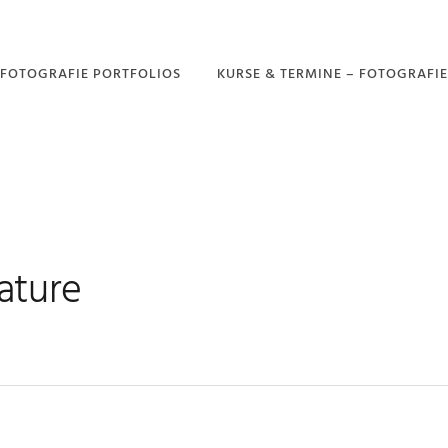
FOTOGRAFIE PORTFOLIOS
KURSE & TERMINE – FOTOGRAFIE
PORTFOLIO –
GARTENFOTOGRAFIE
PORTFOLIO –
DROHNENFOTOGRAFIE
PORTFOLIO –
NATURFOTOGRAFIE
ature
PORTFOLIO –
LANDSCHAFTSFOTOGRAFIE