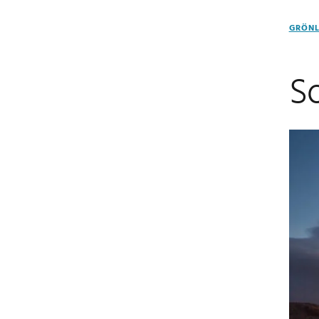
GRÖN
S