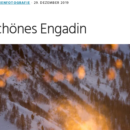
NENFOTOGRAFIE
·
29. DEZEMBER 2019
chönes Engadin