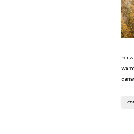
Ein w
warme
danac
CO