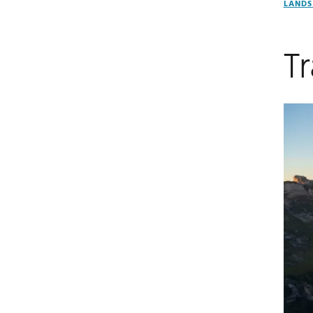
LANDS
T