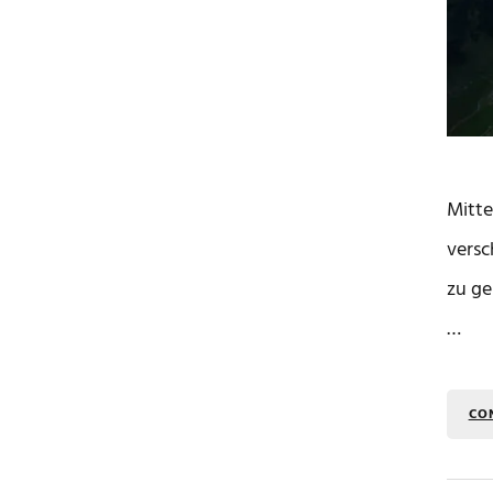
Mitte
versc
zu ge
…
CO