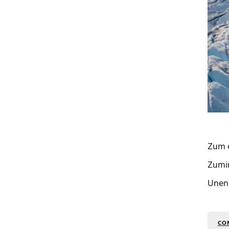
Zum e
Zumin
Unend
CO