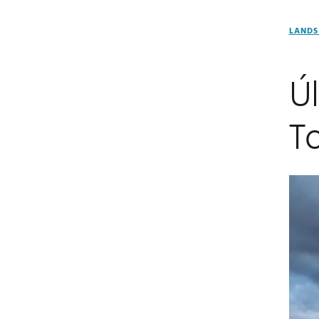
LANDS
Ú
To