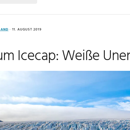
LAND
·
11. AUGUST 2019
um Icecap: Weiße Unen