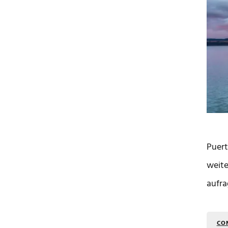
Puert
weite
aufra
CO