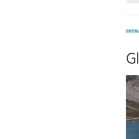
GRÖN
Gl