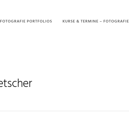
FOTOGRAFIE PORTFOLIOS
KURSE & TERMINE – FOTOGRAFIE
PORTFOLIO –
GARTENFOTOGRAFIE
PORTFOLIO –
DROHNENFOTOGRAFIE
PORTFOLIO –
NATURFOTOGRAFIE
etscher
PORTFOLIO –
LANDSCHAFTSFOTOGRAFIE