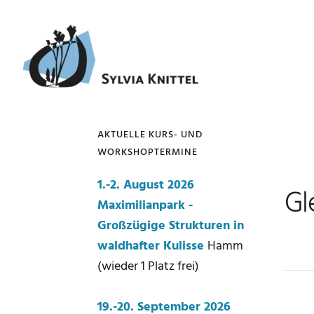
Zur
Zum
Zur
Zur
Hauptnavigation
Inhalt
Seitenspalte
Fußzeile
springen
springen
springen
springen
AKTUELLE KURS- UND
WORKSHOPTERMINE
Seitenspalte
1.-2. August 2026
Gl
Maximilianpark -
Großzügige Strukturen in
waldhafter Kulisse
Hamm
(wieder 1 Platz frei)
19.-20. September 2026