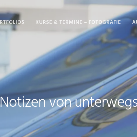
RTFOLIOS
KURSE & TERMINE – FOTOGRAFIE
A
E
Notizen von unterweg
RAFIE