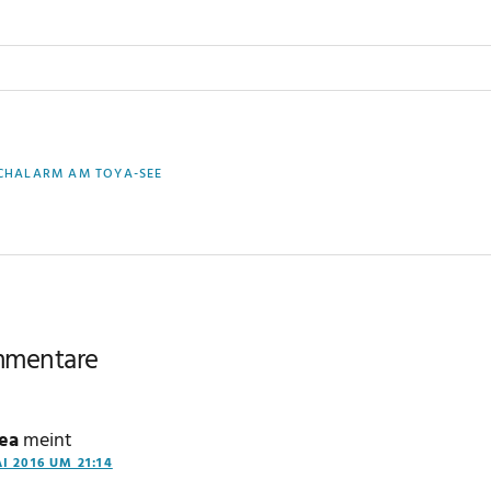
RIGER
SCHALARM AM TOYA-SEE
G:
ser-
mentare
teraktionen
ea
meint
I 2016 UM 21:14