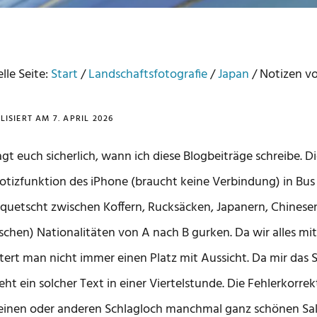
lle Seite:
Start
/
Landschaftsfotografie
/
Japan
/
Notizen v
LISIERT AM
7. APRIL 2026
ragt euch sicherlich, wann ich diese Blogbeiträge schreibe. 
otizfunktion des iPhone (braucht keine Verbindung) in Bu
quetscht zwischen Koffern, Rucksäcken, Japanern, Chinesen
ischen) Nationalitäten von A nach B gurken. Da wir alles mi
tert man nicht immer einen Platz mit Aussicht. Da mir das 
eht ein solcher Text in einer Viertelstunde. Die Fehlerkorre
inen oder anderen Schlagloch manchmal ganz schönen Salat