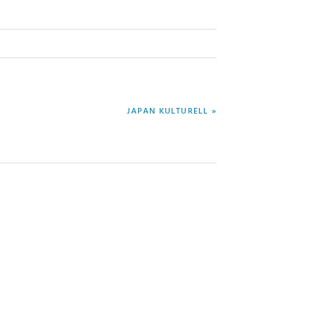
NÄCHSTER
JAPAN KULTURELL »
BEITRAG: