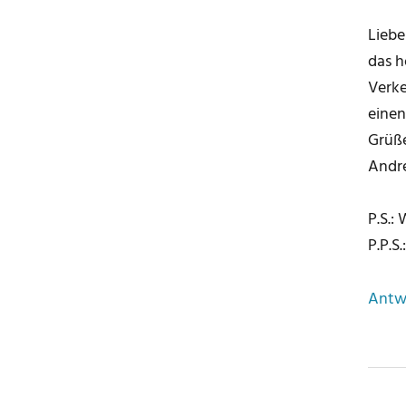
Liebe
das h
Verke
einen
Grüß
Andr
P.S.:
P.P.S
Antw