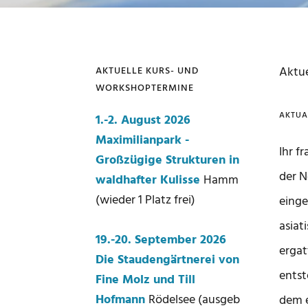
Aktue
AKTUELLE KURS- UND
WORKSHOPTERMINE
Seitenspalte
AKTUA
1.-2. August 2026
Maximilianpark -
Ihr f
Großzügige Strukturen in
der N
waldhafter Kulisse
Hamm
(wieder 1 Platz frei)
einge
asiat
19.-20. September 2026
ergat
Die Staudengärtnerei von
entst
Fine Molz und Till
Hofmann
Rödelsee (ausgeb
dem e