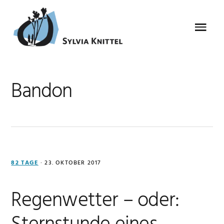
Zur
Zum
Zur
Zur
Hauptnavigation
Inhalt
Seitenspalte
Fußzeile
Menu
springen
springen
springen
springen
Bandon
82 TAGE
·
23. OKTOBER 2017
Regenwetter – oder: