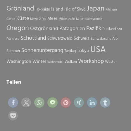
Grönland
Japan
Island
Isle of Skye
Hokkaido
Kilchurn
Küste
Meer
Castle
Mavic 2 Pro
Milchstraße
Mitternachtssonne
Oregon
Pazifik
Ostgrönland
Patagonien
Portland
San
Schottland
Schwarzwald
Schweiz
Schwäbische Alb
Francisco
USA
Sonnenuntergang
Tokyo
Sommer
Tasiilaq
Workshop
Washington
Winter
Wolken
Wüste
Wohnmobil
Teilen