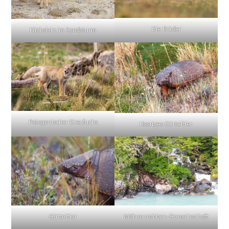
Die Brüder
Füchslein im Sandsturm
Patagonischer Graufuchs
Haariges Gürteltier
Gürteltier
Mähnenrobben-Gemeinschaft