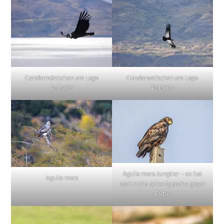
Condormännchen am Lago
Condorweibchen am Lago
Porteño
Porteño
Aguila mora Jungtier – es hat
Aguila mora
noch nicht seine typische graue
Farbe