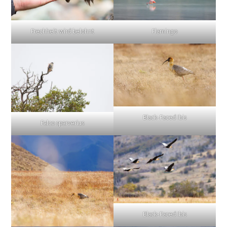
Frechheit wird belohnt
Flamingo
Black-Faced Ibis
Falco sparverius
Black-Faced Ibis