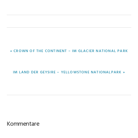
VORHERIGER
« CROWN OF THE CONTINENT – IM GLACIER NATIONAL PARK
BEITRAG:
NÄCHSTER
IM LAND DER GEYSIRE – YELLOWSTONE NATIONALPARK »
BEITRAG:
Leser-
Kommentare
Interaktionen