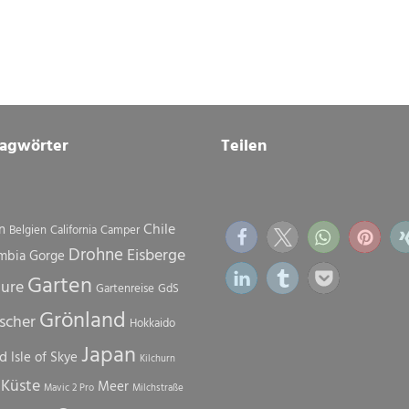
lagwörter
Teilen
Chile
n
Belgien
California
Camper
Drohne
Eisberge
mbia Gorge
Garten
ture
Gartenreise
GdS
Grönland
scher
Hokkaido
Japan
nd
Isle of Skye
Kilchurn
Küste
Meer
Mavic 2 Pro
Milchstraße