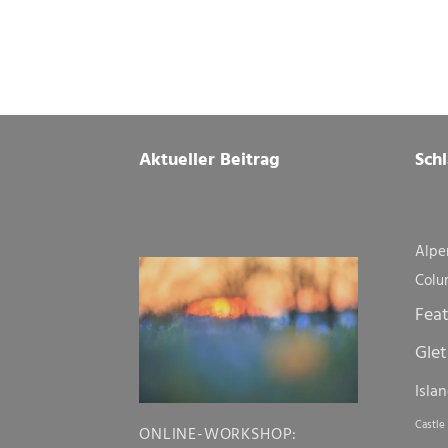
Footer
Aktueller Beitrag
Sch
Alpe
Colu
Fea
Glet
Isla
Castle
ONLINE-WORKSHOP: