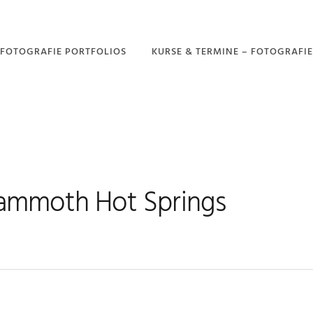
FOTOGRAFIE PORTFOLIOS
KURSE & TERMINE – FOTOGRAFIE
PORTFOLIO –
GARTENFOTOGRAFIE
PORTFOLIO –
DROHNENFOTOGRAFIE
PORTFOLIO –
NATURFOTOGRAFIE
mmoth Hot Springs
PORTFOLIO –
LANDSCHAFTSFOTOGRAFIE