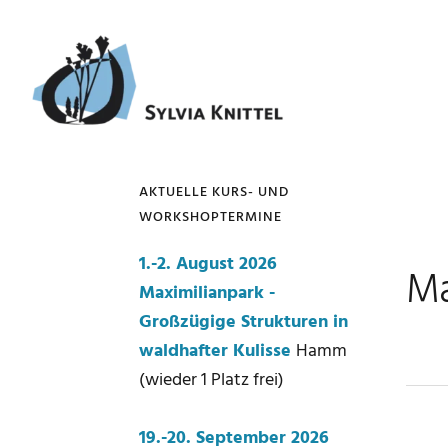
Zur
Zum
Zur
Zur
Hauptnavigation
Inhalt
Seitenspalte
Fußzeile
springen
springen
springen
springen
AKTUELLE KURS- UND
WORKSHOPTERMINE
Seitenspalte
1.-2. August 2026
Ma
Maximilianpark -
Großzügige Strukturen in
waldhafter Kulisse
Hamm
(wieder 1 Platz frei)
19.-20. September 2026