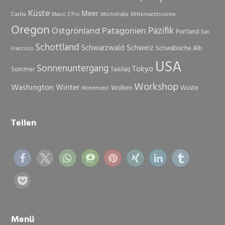
Küste
Meer
Castle
Mavic 2 Pro
Milchstraße
Mitternachtssonne
Oregon
Pazifik
Ostgrönland
Patagonien
Portland
San
Schottland
Schwarzwald
Schweiz
Schwäbische Alb
Francisco
USA
Sonnenuntergang
Tokyo
Sommer
Tasiilaq
Workshop
Washington
Winter
Wolken
Wüste
Wohnmobil
Teilen
Menü