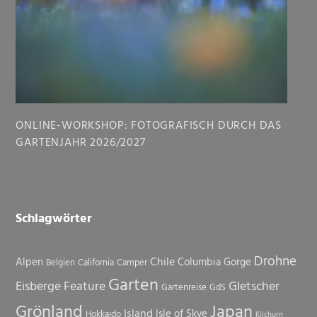
ONLINE-WORKSHOP: FOTOGRAFISCH DURCH DAS
GARTENJAHR 2026/2027
Schlagwörter
Drohne
Chile
Alpen
Columbia Gorge
Belgien
California
Camper
Garten
Eisberge
Feature
Gletscher
Gartenreise
GdS
Grönland
Japan
Island
Isle of Skye
Hokkaido
Kilchurn