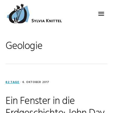
Zur
Zum
Zur
Zur
Hauptnavigation
Inhalt
Seitenspalte
Fußzeile
Menu
springen
springen
springen
springen
Geologie
82 TAGE
·
6. OKTOBER 2017
Ein Fenster in die