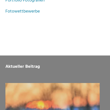
Portfolio Fotografien
Fotowettbewerbe
Footer
Aktueller Beitrag