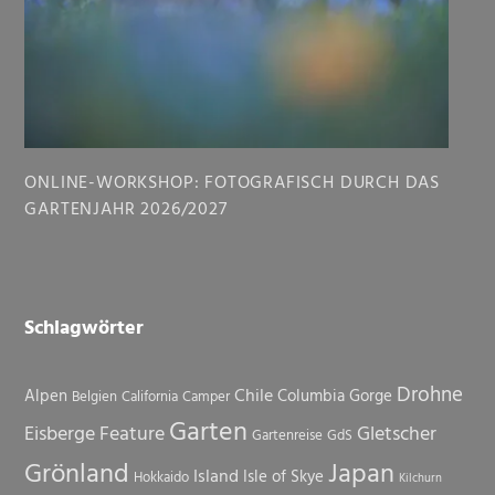
ONLINE-WORKSHOP: FOTOGRAFISCH DURCH DAS
GARTENJAHR 2026/2027
Schlagwörter
Drohne
Chile
Alpen
Columbia Gorge
Belgien
California
Camper
Garten
Eisberge
Feature
Gletscher
Gartenreise
GdS
Grönland
Japan
Island
Isle of Skye
Hokkaido
Kilchurn