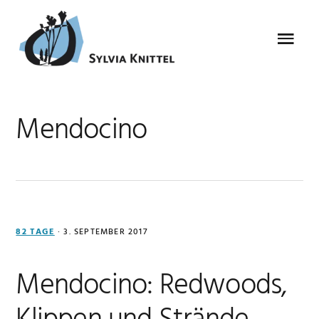
Zur
Zum
Zur
Zur
Hauptnavigation
Inhalt
Seitenspalte
Fußzeile
Menu
springen
springen
springen
springen
Mendocino
82 TAGE
·
3. SEPTEMBER 2017
Mendocino: Redwoods,