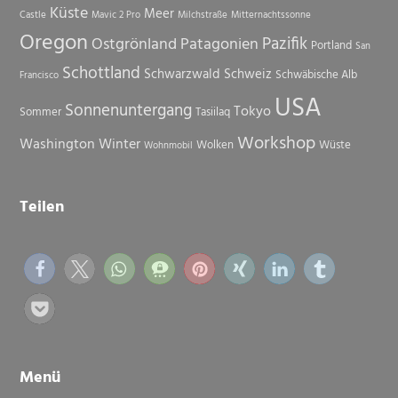
Küste
Meer
Castle
Mavic 2 Pro
Milchstraße
Mitternachtssonne
Oregon
Pazifik
Ostgrönland
Patagonien
Portland
San
Schottland
Schwarzwald
Schweiz
Schwäbische Alb
Francisco
USA
Sonnenuntergang
Tokyo
Sommer
Tasiilaq
Workshop
Washington
Winter
Wolken
Wüste
Wohnmobil
Teilen
Menü