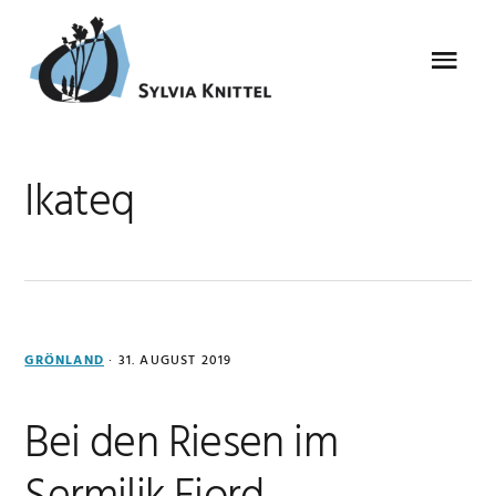
Zur
Zum
Zur
Zur
Hauptnavigation
Inhalt
Seitenspalte
Fußzeile
Menu
springen
springen
springen
springen
Ikateq
GRÖNLAND
·
31. AUGUST 2019
Bei den Riesen im