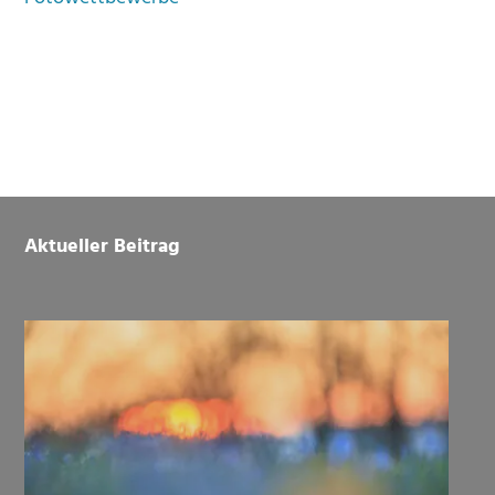
Footer
Aktueller Beitrag