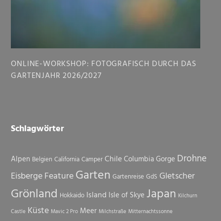
ONLINE-WORKSHOP: FOTOGRAFISCH DURCH DAS
GARTENJAHR 2026/2027
Schlagwörter
Drohne
Chile
Alpen
Columbia Gorge
Belgien
California
Camper
Garten
Eisberge
Feature
Gletscher
Gartenreise
GdS
Grönland
Japan
Island
Isle of Skye
Hokkaido
Kilchurn
Küste
Meer
Castle
Mavic 2 Pro
Milchstraße
Mitternachtssonne