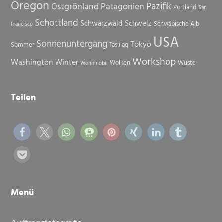
Oregon
Pazifik
Ostgrönland
Patagonien
Portland
San
Schottland
Schwarzwald
Schweiz
Schwäbische Alb
Francisco
USA
Sonnenuntergang
Tokyo
Sommer
Tasiilaq
Workshop
Washington
Winter
Wolken
Wüste
Wohnmobil
Teilen
Menü