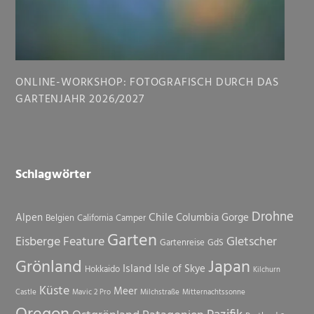
ONLINE-WORKSHOP: FOTOGRAFISCH DURCH DAS
GARTENJAHR 2026/2027
Schlagwörter
Drohne
Chile
Alpen
Columbia Gorge
Belgien
California
Camper
Garten
Eisberge
Feature
Gletscher
Gartenreise
GdS
Grönland
Japan
Island
Isle of Skye
Hokkaido
Kilchurn
Küste
Meer
Castle
Mavic 2 Pro
Milchstraße
Mitternachtssonne