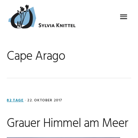
Zur
Zum
Zur
Zur
Hauptnavigation
Inhalt
Seitenspalte
Fußzeile
Menu
springen
springen
springen
springen
Cape Arago
82 TAGE
·
22. OKTOBER 2017
Grauer Himmel am Meer