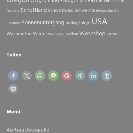
Oregon
Pazifik
Ostgrönland
Patagonien
Portland
San
Schottland
Schwarzwald
Schweiz
Schwäbische Alb
Francisco
USA
Sonnenuntergang
Tokyo
Sommer
Tasiilaq
Workshop
Washington
Winter
Wolken
Wüste
Wohnmobil
Teilen
Menü
Auftragsfotografie