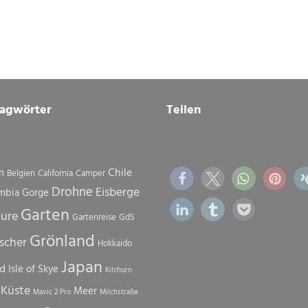
lagwörter
Teilen
Chile
n
Belgien
California
Camper
Drohne
Eisberge
mbia Gorge
Garten
ture
Gartenreise
GdS
Grönland
scher
Hokkaido
Japan
nd
Isle of Skye
Kilchurn
Küste
Meer
Mavic 2 Pro
Milchstraße