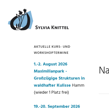
Zur
Zum
Zur
Zur
Hauptnavigation
Inhalt
Seitenspalte
Fußzeile
springen
springen
springen
springen
AKTUELLE KURS- UND
WORKSHOPTERMINE
Seitenspalte
1.-2. August 2026
Na
Maximilianpark -
Großzügige Strukturen in
waldhafter Kulisse
Hamm
(wieder 1 Platz frei)
19.-20. September 2026