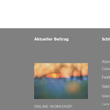
Footer
Aktueller Beitrag
Sch
Alpe
Colu
Fea
Glet
Isla
Castle
ONLINE-WORKSHOP: