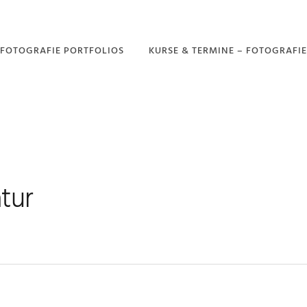
FOTOGRAFIE PORTFOLIOS
KURSE & TERMINE – FOTOGRAFIE
PORTFOLIO –
GARTENFOTOGRAFIE
PORTFOLIO –
DROHNENFOTOGRAFIE
PORTFOLIO –
NATURFOTOGRAFIE
tur
PORTFOLIO –
LANDSCHAFTSFOTOGRAFIE