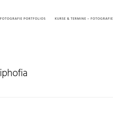
FOTOGRAFIE PORTFOLIOS
KURSE & TERMINE – FOTOGRAFIE
PORTFOLIO –
GARTENFOTOGRAFIE
PORTFOLIO –
DROHNENFOTOGRAFIE
PORTFOLIO –
NATURFOTOGRAFIE
iphofia
PORTFOLIO –
LANDSCHAFTSFOTOGRAFIE