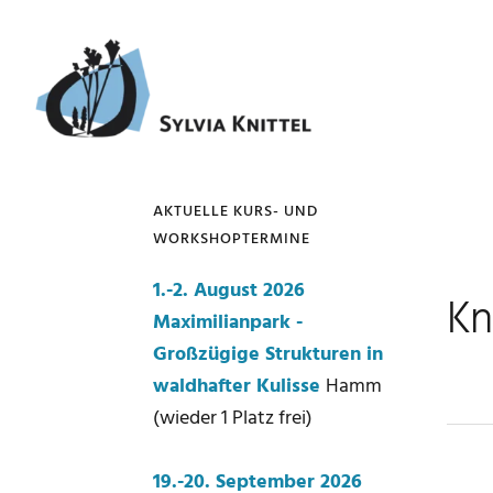
Zur
Zum
Zur
Zur
Hauptnavigation
Inhalt
Seitenspalte
Fußzeile
springen
springen
springen
springen
AKTUELLE KURS- UND
WORKSHOPTERMINE
Seitenspalte
1.-2. August 2026
Kn
Maximilianpark -
Großzügige Strukturen in
waldhafter Kulisse
Hamm
(wieder 1 Platz frei)
19.-20. September 2026