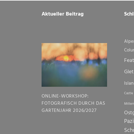
Footer
Aktueller Beitrag
Sch
Alpe
Colu
Fea
Glet
Isla
Castle
ONLINE-WORKSHOP:
FOTOGRAFISCH DURCH DAS
Mitter
GARTENJAHR 2026/2027
Ost
Pazi
Sch