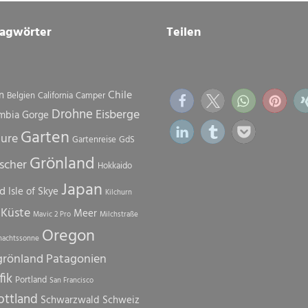
lagwörter
Teilen
Chile
n
Belgien
California
Camper
Drohne
Eisberge
mbia Gorge
Garten
ture
Gartenreise
GdS
Grönland
scher
Hokkaido
Japan
nd
Isle of Skye
Kilchurn
Küste
Meer
Mavic 2 Pro
Milchstraße
Oregon
nachtssonne
grönland
Patagonien
fik
Portland
San Francisco
ottland
Schwarzwald
Schweiz