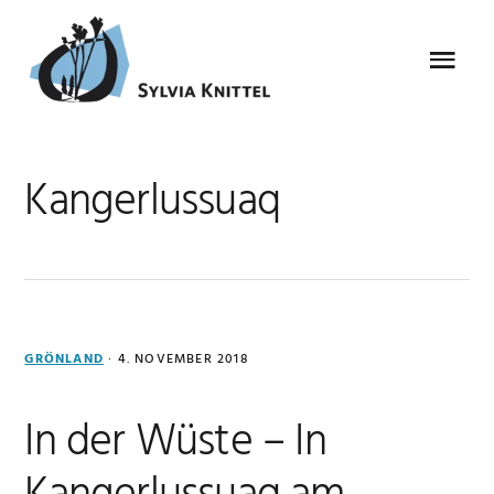
Zur
Zum
Zur
Zur
Hauptnavigation
Inhalt
Seitenspalte
Fußzeile
Menu
springen
springen
springen
springen
Kangerlussuaq
GRÖNLAND
·
4. NOVEMBER 2018
In der Wüste – In