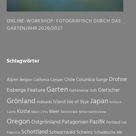
ONLINE-WORKSHOP: FOTOGRAFISCH DURCH DAS
GARTENJAHR 2026/2027
Schlagwörter
Drohne
Chile
Alpen
Columbia Gorge
Belgien
California
Camper
Garten
Eisberge
Feature
Gletscher
Gartenreise
GdS
Grönland
Japan
Island
Isle of Skye
Hokkaido
Kilchurn
Küste
Meer
Castle
Mavic 2 Pro
Milchstraße
Mitternachtssonne
Oregon
Pazifik
Ostgrönland
Patagonien
Portland
San
Schottland
Schwarzwald
Schweiz
Schwäbische Alb
Francisco